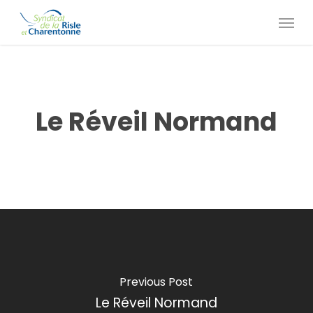
Skip
Menu
to
main
content
Le Réveil Normand
Previous Post
Le Réveil Normand