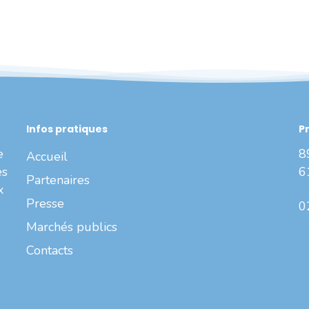
Infos pratiques
P
e
8
Accueil
es
6
Partenaires
x
Presse
0
Marchés publics
Contacts