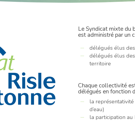
Le Syndicat mixte du b
est administré par un 
délégués élus de
délégués élus d
territoire
Chaque collectivité es
délégués en fonction d
la représentativité
d’eau)
la participation a