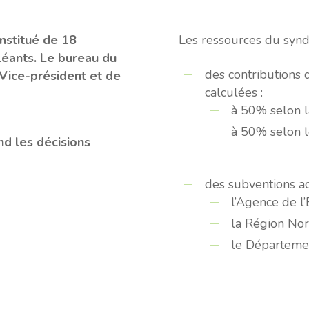
nstitué de 18
Les ressources du syndi
léants. Le bureau du
des contribution
Vice-président et de
calculées :
à 50% selon l
à 50% selon l
nd les décisions
des subventions a
l’Agence de 
la Région No
le Départemen