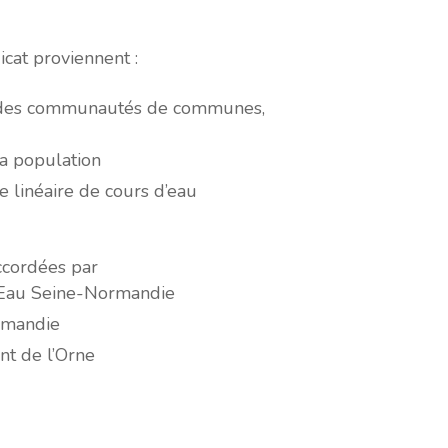
cat proviennent :
s des communautés de communes,
a population
e linéaire de cours d’eau
ccordées par
l’Eau Seine-Normandie
rmandie
t de l’Orne